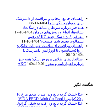
راهنمای جامع انتخاب و مراقبت از دامپزشک
برای حیوان خانگی شما
1404-11-08
همه‌چیز درباره سرطان مثانه در سگ‌ها:
نشانه‌ها، انواع و روش‌های درمان
1404-10-17
معرفی 3 نژاد سگ جدید AKC: رفیق
پشمالوی بعدی شما کیست؟
1404-10-11
راهنمای مراقبت از سلامت حیوانات خانگی:
از واکسیناسیون تا اورژانس دامپزشکی!
1404-10-06
استانداردهای طلایی پرورش سگ: همه چیز
درباره اعتبارنامه و مجوز AKC
1404-10-01
شگفت انگیز
غذا خشک گربه بالغ ویدا فید با طعم مرغ 10
و 20 کیلویی | VIDA FEED Adult Cat Food
غذا خشک گربه بالغ ون کت به شکل گرانولی