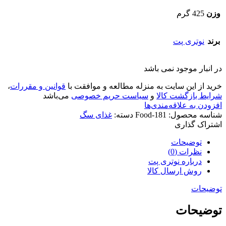
وزن
425 گرم
برند
نوتری پت
در انبار موجود نمی باشد
خرید از این سایت به منزله مطالعه و موافقت با
قوانین و مقررات
،
شرایط بازگشت کالا
و
سیاست حریم خصوصی
می‌باشد
افزودن به علاقه‌مندی‌ها
شناسه محصول:
Food-181
دسته:
غذای سگ
اشتراک گذاری
توضیحات
نظرات (0)
درباره نوتری پت
روش ارسال کالا
توضیحات
توضیحات