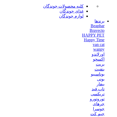
کلیه محصولات جوندگان
غذای جوندگان
لوازم جوندگان
برندها
Beaphar
Bravecto
HAPPY PET
Happy Time
van cat
wanpy
اورلاندو
اکسچو
بریت
بنفیت
بوناسیبو
بونی
بیفار
تاپ فید
تریکسی
توروتورو
جرهای
جوسرا
جیم کت