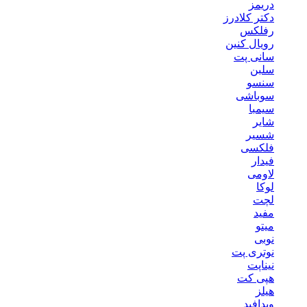
دریمز
دکتر کلادرز
رفلکس
رویال کنین
سانی پت
سلبن
سنسو
سوباشی
سیمبا
شایر
شسیر
فلکسی
فیدار
لاومی
لوکا
لچت
مفید
میتو
نوبی
نوتری پت
نیناپت
هپی کت
هیلز
ویدافید