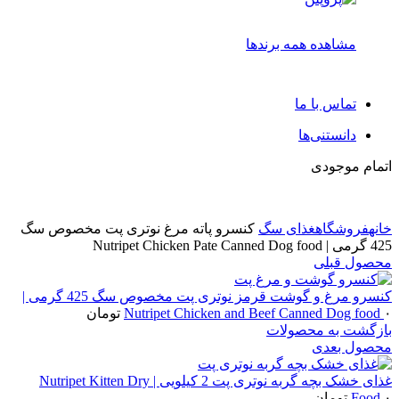
مشاهده همه برندها
تماس با ما
دانستنی‌ها
اتمام موجودی
خانه
فروشگاه
غذای سگ
کنسرو پاته مرغ نوتری پت مخصوص سگ
425 گرمی | Nutripet Chicken Pate Canned Dog food
محصول قبلی
کنسرو مرغ و گوشت قرمز نوتری پت مخصوص سگ 425 گرمی |
۰
Nutripet Chicken and Beef Canned Dog food
تومان
بازگشت به محصولات
محصول بعدی
غذای خشک بچه گربه نوتری پت 2 کیلویی | Nutripet Kitten Dry
۰
Food
تومان