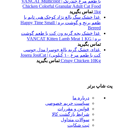
با طعم مرغ چندرنگ | VANCAT Multicolor
Chicken Colorful Granular Adult Cat Food
1kg
تماس بگیرید
غذا خشک سگ بالغ نژاد کوچک هپی تایم با
طعم برنج و گوشت بره | Happy Time Small
Bereed
غذا خشک بچه گربه ون کت با طعم گوشت
بره | VANCAT Kitten Lamb Meat 1 KG
تماس بگیرید
غذای خشک گربه بالغ جوسرا مدل جوسی
کت با طعم مرغ ۱۰ کیلویی) | Josera JosiCat
Crispy Chicken 10Kg
تماس بگیرید
پت شاپ برتر
درباره ما
سیاست حریم خصوصی
قوانین و مقررات
شرایط بازگشت کالا
سوالات متداول
ثبت شکایت