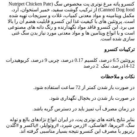
کنسرو پاته مرغ نوتری پت مخصوص سگ (Nutripet Chicken Pate
Canned Dog food) از ترکیب گوشت سفید، خمیر استخوان، آرد،
مکمل ویتامینه و مواد معدنی کمیاب، غلات و سبزیجات تهیه شده
است. پروتئین های با کیفیت غذا این کنسرو قابلیت هضم آن را بالا
می برد. این کنسرو فاقد مواد نگهدارنده و رنگ دانه های مصنوعی
است و با انواع ویتامین ها و مواد معدنی مورد نیاز بدن سگ غنی
سازی شده است.
ترکیبات کنسرو
پروتئین 6.5 درصد، کلسیم 0.17 درصد، چربی 9 درصد، کربوهیدرات
12-14درصد، نمک 2 درصد
نکات و ملاحظات
در صورت باز شدن کمتر از 72 ساعت استفاده شود.
در صورت باز شدن در یخچال نگهداری شود.
در زمان مصرف آب تمیز باید در دسترس گربه باشد.
بنابر نتایج یافته های نوتری پت، در ایران انواع نژادهای بالغ و توله
سگ. #تریرها، #هاسکی، #ژرمن شپرد، #روتوایلر، #باکسر و #گلدن
رتریور با مصرف این کنسرو نتیجه بسیار مناسبی گرفته اند.