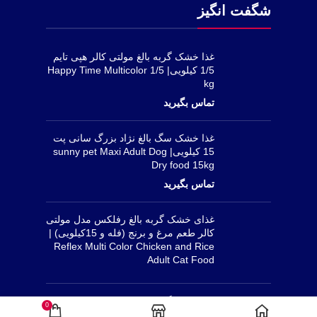
شگفت انگیز
غذا خشک گربه بالغ مولتی کالر هپی تایم
1/5 کیلویی| Happy Time Multicolor 1/5
kg
غذا خشک سگ بالغ نژاد بزرگ سانی پت
15 کیلویی| sunny pet Maxi Adult Dog
Dry food 15kg
غذای خشک گربه بالغ رفلکس مدل مولتی
کالر طعم مرغ و برنج (فله و 15کیلویی) |
Reflex Multi Color Chicken and Rice
Adult Cat Food
غذا خشک گربه بالغ عقیم شده هپی تایم با
0
طعم مرغ و برنج 1/5 کیلویی| Happy