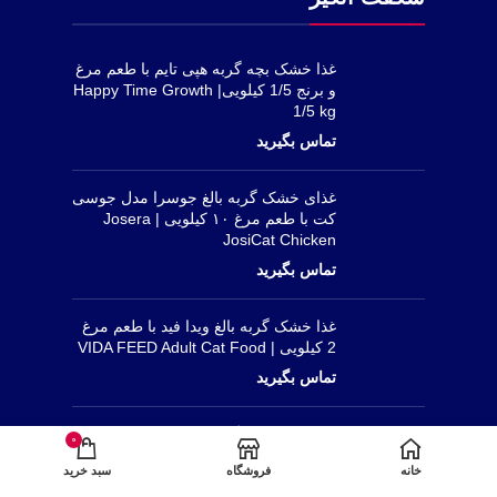
غذا خشک بچه گربه هپی تایم با طعم مرغ
و برنج 1/5 کیلویی| Happy Time Growth
1/5 kg
غذای خشک گربه بالغ جوسرا مدل جوسی
کت با طعم مرغ ۱۰ کیلویی | Josera
JosiCat Chicken
غذا خشک گربه بالغ ویدا فید با طعم مرغ
2 کیلویی | VIDA FEED Adult Cat Food
شیرخشک بچه گربه دکتر کلادرز ۲۰۰
0
گرمی | Dr. Clauder’s Kitten Milk
خانه
فروشگاه
سبد خرید