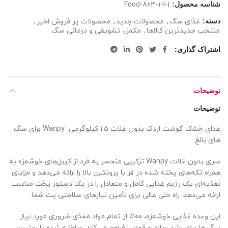
شناسه محصول:
Food-803-1-1-1
دسته:
غذای سگ
,
محصولات جدید
,
محصولات پر فروش اخیر
,
منتخب جدیدترین کالاها
,
مکمل، تشویقی و درمانی سگ
اشتراک گذاری
توضیحات
توضیحات
غذای خشک گوشت اردک بدون غلات ۱.۵ کیلوگرمی Wanpy برای سگ
های بالغ
سری بدون غلات Wanpy ترکیبی منحصر به فرد از کیبل‌های خوشمزه به
همراه تکه‌های پخته شده در فر با پروتئین بالا را ارائه می‌دهد و مزایای
تغذیه‌ای یک رژیم غذایی کامل و متعادل را در یک دستور پخت مناسب
ارائه می‌دهد. راه حلی عالی برای تأمین نیازهای سلامتی پت شما.
این وعده غذایی خوشمزه، ۱۰۰٪ از تمام مواد مغذی ضروری مورد نیاز
سگ ها برای رشد سالم و قوی را فراهم می‌کند. ساخته شده با بهترین