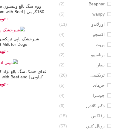
اتمام
(2)
Beaphar
ووم سگ بالغ وینستون 
موجودی
150گرمی |  Beef
(5)
wanpy
 Liver
توم
اورلاندو
(11)
اکسچو
(4)
اتمام
موجودی
 Milk for Dogs
بریت
(4)
توم
بوناسیبو
(2)
بیفار
(2)
اتمام
موجودی
تریکسی
(20)
کیلویی |  Beef and
ice
توم
جرهای
(5)
جوسرا
(4)
دکتر کلادرز
(6)
رفلکس
(15)
رویال کنین
(57)