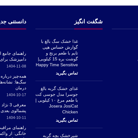
شگفت انگیز
دانستنی جدی
غذا خشک سگ بالغ با
گوارش حساس هپی
تایم با طعم برنج و
راهنمای جامع ا
گوشت بره 15 کیلویی|
دامپزشک برای 
Happy Time Sensitive
1404-11-08
همه‌چیز درباره
سگ‌ها: نشانه‌ها
درمان
غذای خشک گربه بالغ
جوسرا مدل جوسی کت
1404-10-17
با طعم مرغ ۱۰ کیلویی |
Josera JosiCat
پشمالوی بعدی
Chicken
1404-10-11
راهنمای مراقب
خانگی: از واکس
شیرخشک بچه گربه