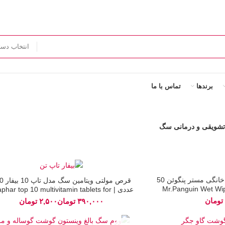
انتخاب دست
برندها
تماس با ما
شویقی و درمانی سگ
اتمام
دستمال مرطوب حیوانات خانگی مستر پنگوئن 50
قرص مولتی ویت
موجودی
عددی | har top 10 multivitamin tablets for
Dog
تومان
تومان
تومان