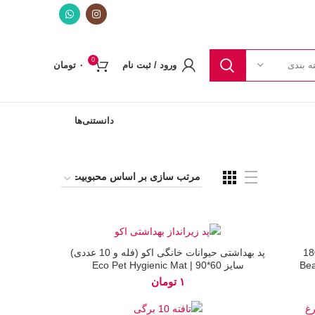
0
ه بندی
ورود / ثبت نام
۰
تومان
دانستنی‌ها
امین سگ مدل تاپ 10 بیفار 180
پد بهداشتی حیوانات خانگی اکو (فله و 10 عددی)
Beap
سایز 60*90 | Eco Pet Hygienic Mat
تومان