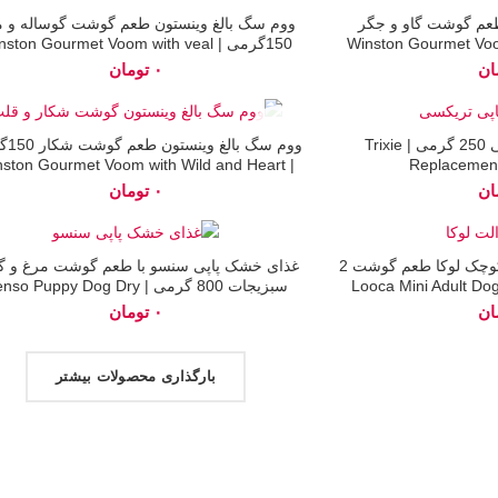
اتمام
طعم گوشت گاو و جگر
ووم سگ بالغ وینستون طعم گوشت گوساله و 
موجودی
Winston Gourmet Voom with
150گرمی | ston Gourmet Voom with veal
and poultry
and
ان
تومان
اتمام
شیرخشک پاپی تریکسی 250 گرمی | Trixie
ووم سگ با
موجودی
| Winston Gourmet Voom with Wild and Heart
Replacement
ان
تومان
اتمام
غذای خشک سگ بالغ نژاد کوچک لوکا طعم گوشت 2
غذای خشک پاپی سنسو با طعم گوشت مرغ و گا
موجودی
Looca Mini Adult Dog with
سبزیجات 800 گرمی | so Puppy Dog Dry
Food
R
ان
تومان
بارگذاری محصولات بیشتر