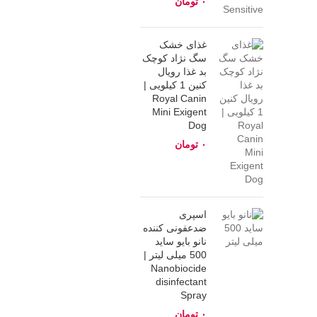
تومان
غذای خشک
سگ نژاد کوچک
بد غذا رویال
کنین 1 کیلویی |
Royal Canin
Mini Exigent
Dog
تومان
اسپری
ضدعفونی کننده
نانو بایو ساید
500 میلی لیتر |
Nanobiocide
disinfectant
Spray
تومان