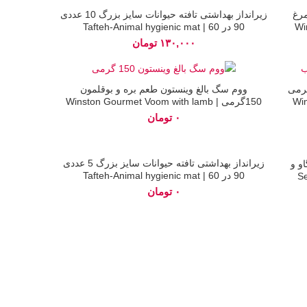
اتمام
مرغ
زیرانداز بهداشتی تافته حیوانات سایز بزرگ 10 عددی
موجودی
Win
90 در 60 | Tafteh-Animal hygienic mat
تومان
اتمام
لغ وینستون طعم گوشت شکار 150گرمی
ووم سگ بالغ وینستون طعم بره و بوقلمون
موجودی
150گرمی | Winston Gourmet Voom with lamb
and turkey
تومان
اتمام
زیرانداز بهداشتی تافته حیوانات سایز بزرگ 5 عددی
و و
موجودی
90 در 60 | Tafteh-Animal hygienic mat
Sen
تومان