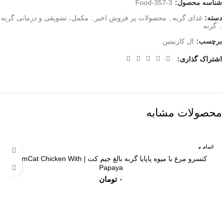
شناسه محصول:
Food-357-3
دسته:
غذای گربه
,
محصولات پر فروش اخیر
,
مکمل، تشویقی و درمانی گربه
,
گربه
برچسب:
ال کارنیتین
اشتراک گذاری
محصولات مشابه
اتمام م
وجودی
کنسرو مرغ با میوه پاپایا گربه بالغ جیم کت | GimCat Chicken With
Papaya
تومان