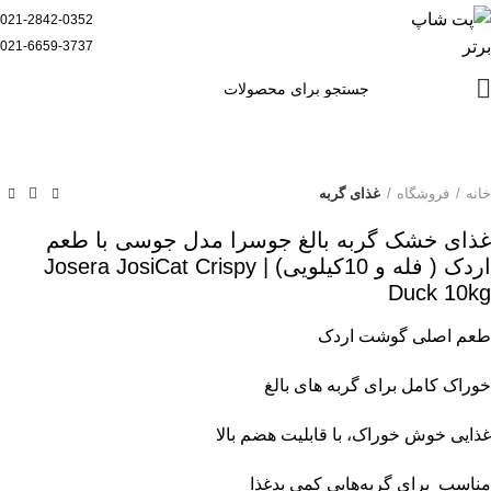
021-2842-0352
021-6659-3737
خانه
فروشگاه
غذای گربه
غذای خشک گربه بالغ جوسرا مدل جوسی با طعم
اردک ( فله و 10کیلویی) | Josera JosiCat Crispy
Duck 10kg
طعم اصلی گوشت اردک
خوراک کامل برای گربه های بالغ
غذایی خوش خوراک، با قابلیت هضم بالا
مناسب برای گربه‌هایی کمی بدغذا