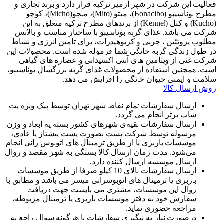
فعالیت این شرکت در شهر ازمیر ترکیه قرار دارد و برند تجاری و
مطرح بوناسیبو (Bonacibo)، میتو (Mito)، میچو(Micho)، کوچو
(Kucho) و کنل (Kennel) از برندهای مطرح ترکیه متعلق به این
شرکت می باشد. غذای گربه بوناسیبو با ساختار مناسب و بالانس
مطلوب پروتئین ، چربی و کربوهیدرات، برای تامین انرژی و نشاط
در طول زندگی گربه خانگی شما فرموله شده است. محصولات این
شرکت غنی از ویتامین های آنتی اکسیدانی و عصاره های گیاهی
است. همچنین استفاده از محصولات غذای گربه بزرگسال بوناسیبو،
سلامت و ایمنی حیوان خانگی را افزایش می دهد.
روش ارسال کالا
ارسال سفارشات تمام نقاط شهر تهران توسط پیک ویژه پت
شاپ برتر انجام می گردد.
ارسال سفارشات بقیه‌ی شهرهای کشور بسته یه ابعاد و وزن
مرسوله توسط شرکت پست بصورت پست پیشتاز یا عادی،
موسسات باربری یا از طریق ترمینال های اتوبوس رانی انجام
می‌شود. مدت زمان ارسال کالا بستگی به شهر مقصد و روال
ارسال موسسه ارسال کننده دارد.
ارسال سفارشات بالای 10 کیلو صرفا از طریق موسسات
باربری یا ترمینال های اتوبوسرانی میسر می باشد و مطابق با
روال این موسسات، مشتری می بایست جهت دریافت
سفارش خود به دفتر موسسات باربری یا ترمینال مربوطه،
مراجعه حضوری نماید.
درصورت نیاز به پیگیری سفارشات یا هرگونه سوال راجع به