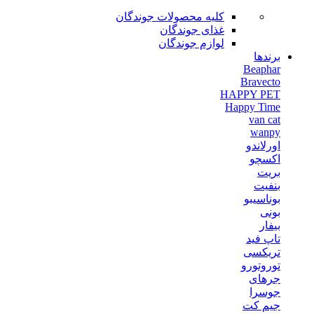
کلیه محصولات جوندگان
غذای جوندگان
لوازم جوندگان
برندها
Beaphar
Bravecto
HAPPY PET
Happy Time
van cat
wanpy
اورلاندو
اکسچو
بریت
بنفیت
بوناسیبو
بونی
بیفار
تاپ فید
تریکسی
توروتورو
جرهای
جوسرا
جیم کت