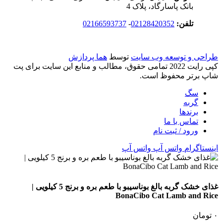
بانک پاسارگاد، پلاک 4
تلفن:
02128420352
-
02166593737
طراحی و توسعه وب سایت
توسط
هما پردازش
کپی رایت 2022 تمامی حقوق، مطالب و منابع این سایت برای پت
شاپ برتر محفوظ است.
سگ
گربه
برندها
تماس با ما
ورود / ثبت نام
اینستاگرام
واتس آپ
واتس آپ
غذای خشک گربه بالغ بوناسیبو با طعم بره و برنج 5 کیلویی |
BonaCibo Cat Lamb and Rice
۰
تومان