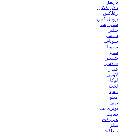
دریمز
دکتر کلادرز
رفلکس
رویال کنین
سانی پت
سلبن
سنسو
سوباشی
سیمبا
شایر
شسیر
فلکسی
فیدار
لاومی
لوکا
لچت
مفید
میتو
نوبی
نوتری پت
نیناپت
هپی کت
هیلز
ویدافید