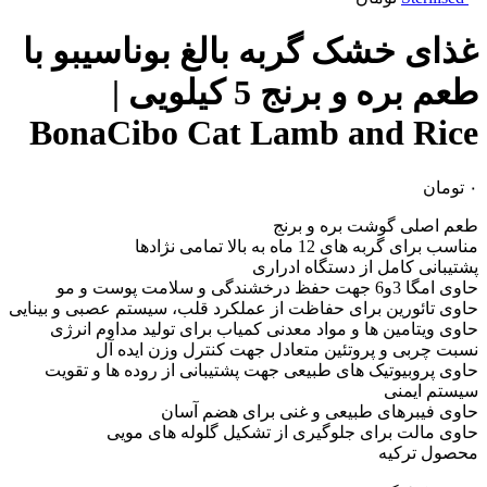
غذای خشک گربه بالغ بوناسیبو با
طعم بره و برنج 5 کیلویی |
BonaCibo Cat Lamb and Rice
۰
تومان
طعم اصلی گوشت بره و برنج
مناسب برای گربه های 12 ماه به بالا تمامی نژادها
پشتیبانی کامل از دستگاه ادراری
حاوی امگا 3و6 جهت حفظ درخشندگی و سلامت پوست و مو
حاوی تائورین برای حفاظت از عملکرد قلب، سیستم عصبی و بینایی
حاوی ویتامین ها و مواد معدنی کمیاب برای تولید مداوم انرژی
نسبت چربی و پروتئین متعادل جهت کنترل وزن ایده آل
حاوی پروبیوتیک های طبیعی جهت پشتیبانی از روده ها و تقویت
سیستم ایمنی
حاوی فیبرهای طبیعی و غنی برای هضم آسان
حاوی مالت برای جلوگیری از تشکیل گلوله های مویی
محصول ترکیه