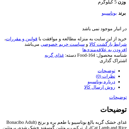
وزن
5 کیلوگرم
برند
بوناسیبو
در انبار موجود نمی باشد
خرید از این سایت به منزله مطالعه و موافقت با
قوانین و مقررات
،
شرایط بازگشت کالا
و
سیاست حریم خصوصی
می‌باشد
افزودن به علاقه‌مندی‌ها
شناسه محصول:
Food-164
دسته:
غذای گربه
اشتراک گذاری
توضیحات
نظرات (0)
درباره بوناسیبو
روش ارسال کالا
توضیحات
توضیحات
غذای خشک گربه بالغ بوناسیبو با طعم بره و برنج (Bonacibo Adult
Cat Lamb and Rice)، از ترکیب پروتئین گوسفند خشک شده، پروتئین