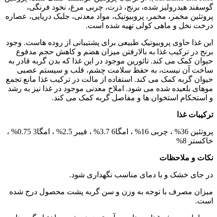
گوسفند هیدرولیز شده، برنج، ذرت، چربی مرغ، نخود فرنگی،
پروتئین مخمر، مخمر، پروبیوتیک، مواد معدنی، جلبک دریایی، عصاره
درخت نخل و ماهی کولی تهیه شده است.
این غذا حاوی پروبیوتیک طبیعی برای پشتیبانی از روده هاست. وجود
برنج در ترکیب غذا به بالارفتن میزان هضم و کاهش حجم مدفوع
حیوان کمک می کند. تائورین موجود در این غذا که بدن گربه قادر به
ساخت آن نیست، به حفظ سلامت چشم، قلب و سیستم عصبی
حیوان گربه کمک می کند. استفاده از مالت در ترکیب غذا مانع تجمع
موهای بلعیده شده می شود. املاح معدنی موجود در غذا نیز به رشد
و استحکام استخوان ها و مفاصل گربه کمک می کند.
ترکیبات غذا
پروتئین 36% ، چربی 16% ، امگا6 3.7% ، فیبر 2.5% ، امگا3 0.75% ،
خاکستر 8%
نکات و ملاحظات
در جای خشک و با دمای مناسب نگهداری شود.
میزان مصرف با توجه به وزن و سن گربه پشت محصول درج شده
است.