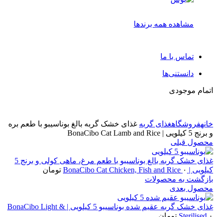
مشاهده همه برندها
تماس با ما
دانستنی‌ها
اتمام موجودی
خانه
فروشگاه
غذای گربه
غذای خشک گربه بالغ بوناسیبو با طعم بره
و برنج 5 کیلویی | BonaCibo Cat Lamb and Rice
محصول قبلی
غذای خشک گربه بالغ بوناسیبو با طعم مرغ، ماهی کولی و برنج 5
کیلویی | BonaCibo Cat Chicken, Fish and Rice
۰
تومان
بازگشت به محصولات
محصول بعدی
غذای خشک گربه عقیم شده بوناسیبو 5 کیلویی | BonaCibo Light &
۰
Sterilised
تومان