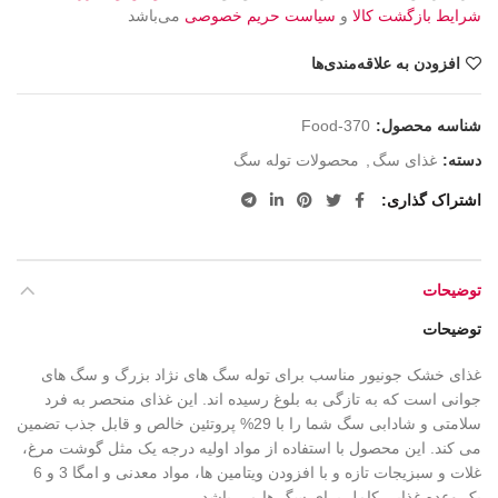
شرایط بازگشت کالا
و
سیاست حریم خصوصی
می‌باشد
افزودن به علاقه‌مندی‌ها
شناسه محصول:
Food-370
دسته:
غذای سگ
,
محصولات توله سگ
اشتراک گذاری
توضیحات
توضیحات
غذای خشک جونیور مناسب برای توله سگ های نژاد بزرگ و سگ های
جوانی است که به تازگی به بلوغ رسیده اند. این غذای منحصر به فرد
سلامتی و شادابی سگ شما را با 29% پروتئین خالص و قابل جذب تضمین
می کند. این محصول با استفاده از مواد اولیه درجه یک مثل گوشت مرغ،
غلات و سبزیجات تازه و با افزودن ویتامین ها، مواد معدنی و امگا 3 و 6
یک وعده غذایی کامل برای سگ ها می باشد.