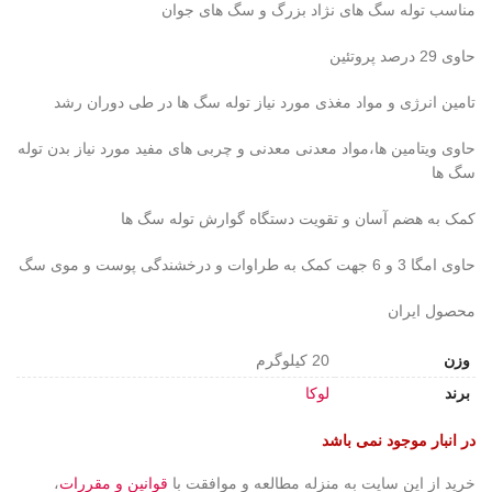
مناسب توله سگ های نژاد بزرگ و سگ های جوان
حاوی 29 درصد پروتئین
تامین انرژی و مواد مغذی مورد نیاز توله سگ ها در طی دوران رشد
حاوی ویتامین ها،مواد معدنی معدنی و چربی های مفید مورد نیاز بدن توله
سگ ها
کمک به هضم آسان و تقویت دستگاه گوارش توله سگ ها
حاوی امگا 3 و 6 جهت کمک به طراوات و درخشندگی پوست و موی سگ
محصول ایران
وزن
20 کیلوگرم
برند
لوکا
در انبار موجود نمی باشد
خرید از این سایت به منزله مطالعه و موافقت با
قوانین و مقررات
،