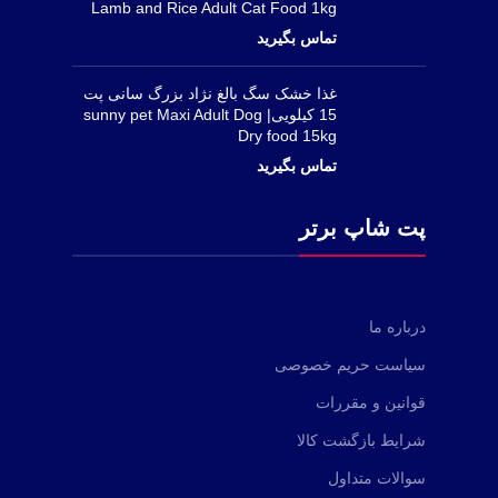
Lamb and Rice Adult Cat Food 1kg
غذا خشک سگ بالغ نژاد بزرگ سانی پت
15 کیلویی| sunny pet Maxi Adult Dog
Dry food 15kg
پت شاپ برتر
درباره ما
سیاست حریم خصوصی
قوانین و مقررات
شرایط بازگشت کالا
سوالات متداول