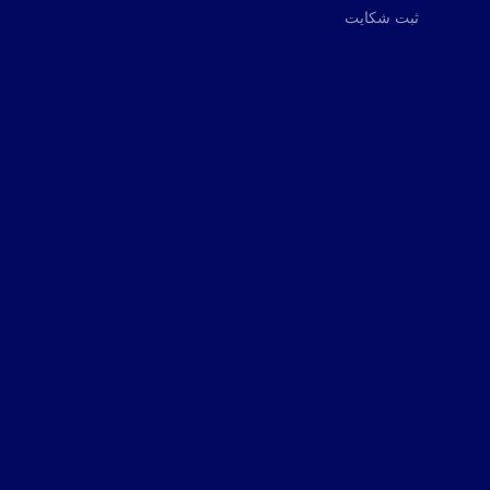
ثبت شکایت
آدرس:
02166593737
02128420352
تلفن: