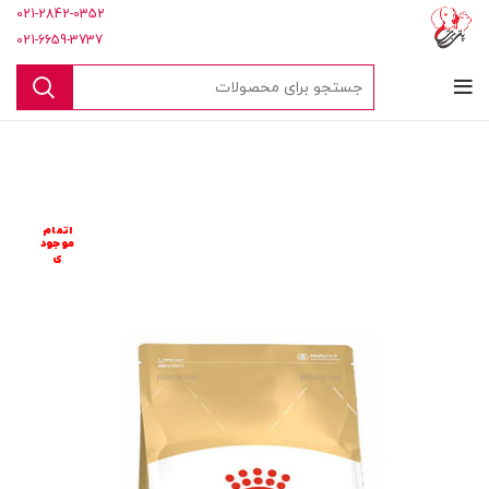
021-2842-0352
021-6659-3737
اتمام
موجود
ی