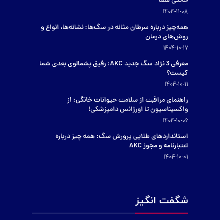
خانگی شما
1404-11-08
همه‌چیز درباره سرطان مثانه در سگ‌ها: نشانه‌ها، انواع و
روش‌های درمان
1404-10-17
معرفی 3 نژاد سگ جدید AKC: رفیق پشمالوی بعدی شما
کیست؟
1404-10-11
راهنمای مراقبت از سلامت حیوانات خانگی: از
واکسیناسیون تا اورژانس دامپزشکی!
1404-10-06
استانداردهای طلایی پرورش سگ: همه چیز درباره
اعتبارنامه و مجوز AKC
1404-10-01
شگفت انگیز