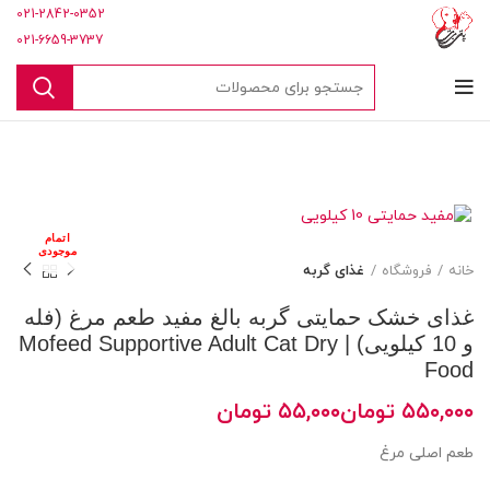
021-2842-0352
021-6659-3737
اتمام
موجودی
خانه
فروشگاه
غذای گربه
غذای خشک حمایتی گربه بالغ مفید طعم مرغ (فله
و 10 کیلویی) | Mofeed Supportive Adult Cat Dry
Food
تومان
تومان
طعم اصلی مرغ