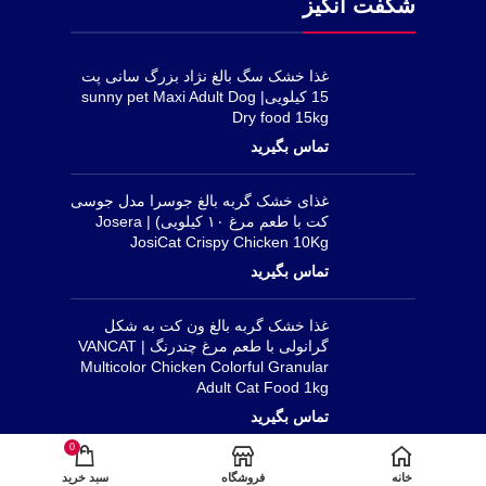
شگفت انگیز
غذا خشک سگ بالغ نژاد بزرگ سانی پت
15 کیلویی| sunny pet Maxi Adult Dog
Dry food 15kg
غذای خشک گربه بالغ جوسرا مدل جوسی
کت با طعم مرغ ۱۰ کیلویی) | Josera
JosiCat Crispy Chicken 10Kg
غذا خشک گربه بالغ ون کت به شکل
گرانولی با طعم مرغ چندرنگ | VANCAT
Multicolor Chicken Colorful Granular
Adult Cat Food 1kg
0
بستنی گربه ونپی ماهی تن 14گرمی |
خانه
فروشگاه
سبد خرید