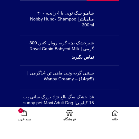
شامپو سگ نوبی با 4 رایحه ۳۰۰
میلی‌لیتر| Nobby Hund- Shampoo
300ml
شیرخشک بچه گربه رویال کنین 300
گرمی | Royal Canin Babycat Milk
بستنی گربه ونپی ماهی تن 14گرمی |
(14gx5) – Wanpy Creamy
غذا خشک سگ بالغ نژاد بزرگ سانی پت
15 کیلویی| sunny pet Maxi Adult Dog
Dry food 15kg
0
خانه
فروشگاه
سبد خرید
غذا خشک سگ بالغ نژاد کوچک هپی تایم با
طعم برنج و گوشت بره | Happy Time